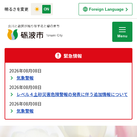
明るさを変更
Foreign Language
M
緊急情報
2026年08月08日
気象警報
2026年08月08日
レベル４土砂災害危険警報の発表に伴う追加情報について
2026年08月08日
気象警報