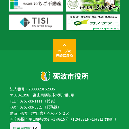
ページの
先頭に戻る
法人番号：7000020162086
〒939-1398 富山県砺波市栄町7番3号
TEL：0763-33-1111（代表）
FAX：0763-33-5325（総務課）
砺波市役所（本庁舎）へのアクセス
開庁時間：平日8時30分〜17時15分（12月29日〜1月3日は閉庁）
庁舎案内図