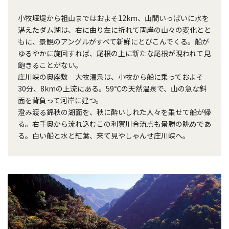
小牧堰堤から祖山まではおよそ12km、山間いっぱいに水を
湛えたダム湖は、右に曲り左に折れて両岸の山々の変化とと
もに、景観のアングルがすべて新鮮にとびこんでくる。船が
ゆるやかに旋回すれば、尾根の上に新たな尾根が現われて見
飽きることがない。
庄川峡の奥座敷 大牧温泉は、小牧から船に乗っておよそ
30分、8kmの上流にある。59℃の天然温泉で、山の急な斜
面を背負って河岸に建つ。
澄み渡る錦秋の湖面を、秋に酔いしれた人々を乗せて船が帰
る。右手奥から流れ込むこの利賀川合流点も景勝の眺めであ
る。白い船と水と紅葉、来て見やしゃんせ庄川峡へ。