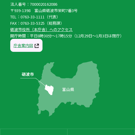
法人番号：7000020162086
〒939-1398 富山県砺波市栄町7番3号
TEL：0763-33-1111（代表）
FAX：0763-33-5325（総務課）
砺波市役所（本庁舎）へのアクセス
開庁時間：平日8時30分〜17時15分（12月29日〜1月3日は閉庁）
庁舎案内図