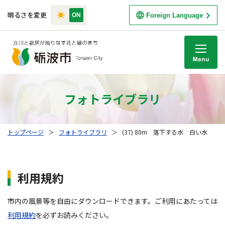
明るさを変更
Foreign Language
M
フォトライブラリ
トップページ
＞
フォトライブラリ
＞
(37) 80m 落下する水 白い水
利用規約
市内の風景等を自由にダウンロードできます。ご利用にあたっては
利用規約
を必ずお読みください。