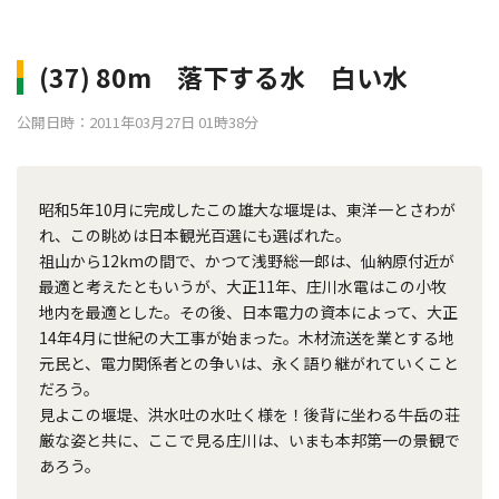
(37) 80m 落下する水 白い水
公開日時：2011年03月27日 01時38分
昭和5年10月に完成したこの雄大な堰堤は、東洋一とさわが
れ、この眺めは日本観光百選にも選ばれた。
祖山から12kmの間で、かつて浅野総一郎は、仙納原付近が
最適と考えたともいうが、大正11年、庄川水電はこの小牧
地内を最適とした。その後、日本電力の資本によって、大正
14年4月に世紀の大工事が始まった。木材流送を業とする地
元民と、電力関係者との争いは、永く語り継がれていくこと
だろう。
見よこの堰堤、洪水吐の水吐く様を！後背に坐わる牛岳の荘
厳な姿と共に、ここで見る庄川は、いまも本邦第一の景観で
あろう。