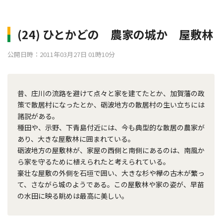
(24) ひとかどの 農家の城か 屋敷林
公開日時：2011年03月27日 01時10分
昔、庄川の流路を避けて点々と家を建てたとか、加賀藩の政
策で散居村になったとか、砺波地方の散居村の生い立ちには
諸説がある。
種田や、示野、下青島付近には、今も典型的な散居の農家が
あり、大きな屋敷林に囲まれている。
砺波地方の屋敷林が、家屋の西側と南側にあるのは、南風か
ら家を守るために植えられたと考えられている。
豪壮な屋敷の外側を石垣で囲い、大きな杉や欅の古木が繁っ
て、さながら城のようである。この屋敷林や家の姿が、早苗
の水田に映る眺めは最高に美しい。