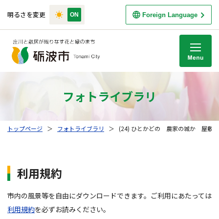
明るさを変更
Foreign Language
M
フォトライブラリ
トップページ
＞
フォトライブラリ
＞
(24) ひとかどの 農家の城か 屋敷林
利用規約
市内の風景等を自由にダウンロードできます。ご利用にあたっては
利用規約
を必ずお読みください。