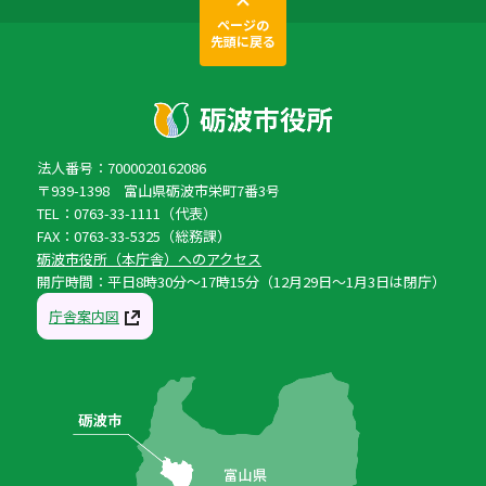
ページの
先頭に戻る
法人番号：7000020162086
〒939-1398 富山県砺波市栄町7番3号
TEL：0763-33-1111（代表）
FAX：0763-33-5325（総務課）
砺波市役所（本庁舎）へのアクセス
開庁時間：平日8時30分〜17時15分（12月29日〜1月3日は閉庁）
庁舎案内図