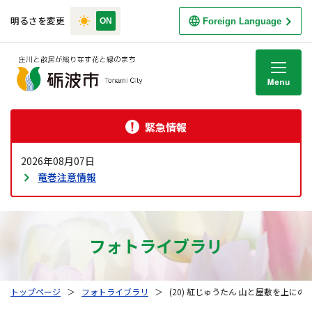
明るさを変更
Foreign Language
M
緊急情報
2026年08月07日
竜巻注意情報
フォトライブラリ
トップページ
＞
フォトライブラリ
＞
(20) 紅じゅうたん 山と屋敷を上にの