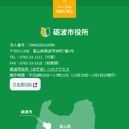
ページの
先頭に戻る
法人番号：7000020162086
〒939-1398 富山県砺波市栄町7番3号
TEL：0763-33-1111（代表）
FAX：0763-33-5325（総務課）
砺波市役所（本庁舎）へのアクセス
開庁時間：平日8時30分〜17時15分（12月29日〜1月3日は閉庁）
庁舎案内図