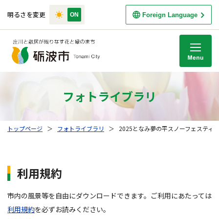
明るさを変更
Foreign Language
M
フォトライブラリ
トップページ
＞
フォトライブラリ
＞
2025となみ夢の平スノーフェスティ
利用規約
市内の風景等を自由にダウンロードできます。ご利用にあたっては
利用規約
を必ずお読みください。