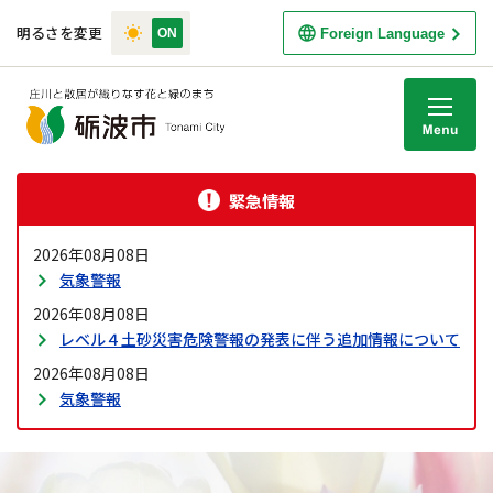
明るさを変更
Foreign Language
M
緊急情報
2026年08月08日
気象警報
2026年08月08日
レベル４土砂災害危険警報の発表に伴う追加情報について
2026年08月08日
気象警報