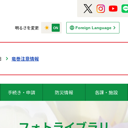
明るさを変更
Foreign Language
日
竜巻注意情報
手続き・申請
防災情報
各課・施設
フォトライブラリ