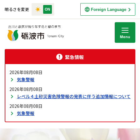
明るさを変更
Foreign Language
M
緊急情報
2026年08月08日
気象警報
2026年08月08日
レベル４土砂災害危険警報の発表に伴う追加情報について
2026年08月08日
気象警報