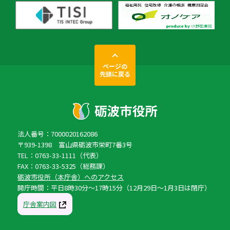
ページの
先頭に戻る
法人番号：7000020162086
〒939-1398 富山県砺波市栄町7番3号
TEL：0763-33-1111（代表）
FAX：0763-33-5325（総務課）
砺波市役所（本庁舎）へのアクセス
開庁時間：平日8時30分〜17時15分（12月29日〜1月3日は閉庁）
庁舎案内図