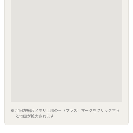
地図左縮尺メモリ上部の＋（プラス）マークをクリックする
と地図が拡大されます