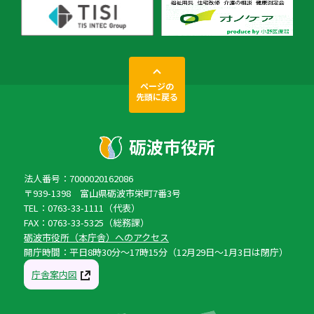
ページの
先頭に戻る
法人番号：7000020162086
〒939-1398 富山県砺波市栄町7番3号
TEL：0763-33-1111（代表）
FAX：0763-33-5325（総務課）
砺波市役所（本庁舎）へのアクセス
開庁時間：平日8時30分〜17時15分（12月29日〜1月3日は閉庁）
庁舎案内図