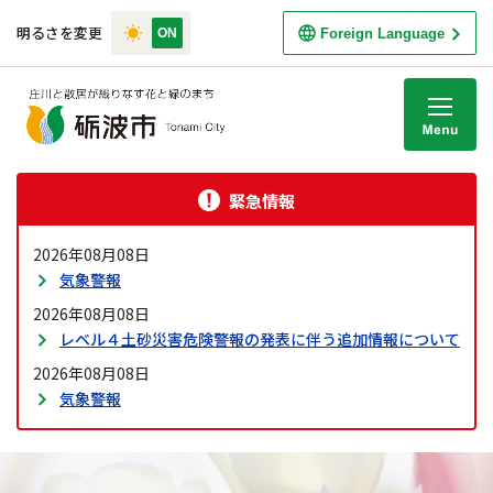
明るさを変更
Foreign Language
M
緊急情報
2026年08月08日
気象警報
2026年08月08日
レベル４土砂災害危険警報の発表に伴う追加情報について
2026年08月08日
気象警報