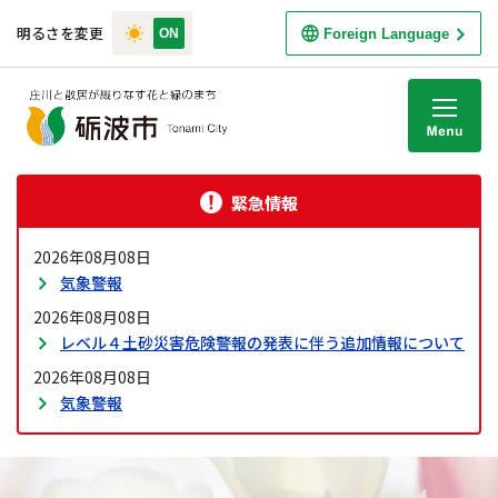
明るさを変更
Foreign Language
M
緊急情報
2026年08月08日
気象警報
2026年08月08日
レベル４土砂災害危険警報の発表に伴う追加情報について
2026年08月08日
気象警報