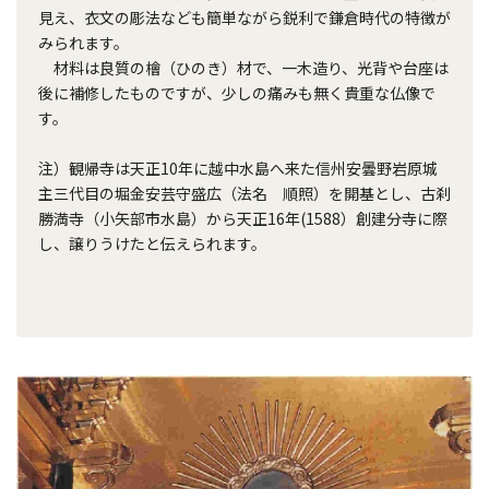
見え、衣文の彫法なども簡単ながら鋭利で鎌倉時代の特徴が
みられます。
材料は良質の檜（ひのき）材で、一木造り、光背や台座は
後に補修したものですが、少しの痛みも無く貴重な仏像で
す。
注）観帰寺は天正10年に越中水島へ来た信州安曇野岩原城
主三代目の堀金安芸守盛広（法名 順照）を開基とし、古刹
勝満寺（小矢部市水島）から天正16年(1588）創建分寺に際
し、譲りうけたと伝えられます。