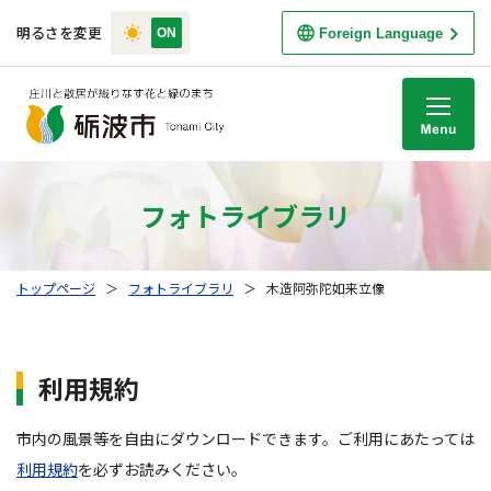
明るさを変更
Foreign Language
M
フォトライブラリ
トップページ
＞
フォトライブラリ
＞
木造阿弥陀如来立像
利用規約
市内の風景等を自由にダウンロードできます。ご利用にあたっては
利用規約
を必ずお読みください。