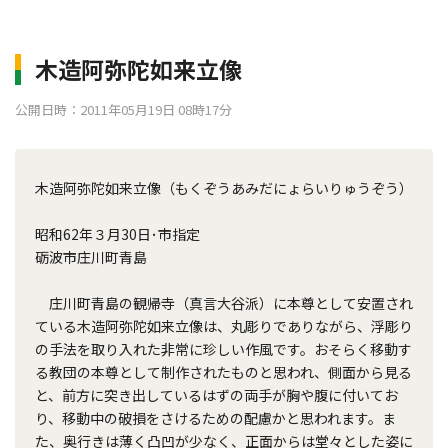
木造阿弥陀如来立像
公開日時：2011年05月19日 08時17分
木造阿弥陀如来立像（もくぞうあみだにょらいりゅうぞう）
昭和62年３月30日･市指定
砺波市庄川町青島
庄川町青島の観帰寺（真言大谷派）に本尊として安置され
ている木造阿弥陀如来立像は、丸彫りでありながら、浮彫り
の手法を取り入れた非常に珍しい作風です。おそらく移動す
る教団の本尊として制作されたものと思われ、側面から見る
と、前方に突き出しているはずの両手が胸や腹に付いてお
り、移動中の破損をさけるための配慮かと思われます。ま
た、奥行きは薄く凸凹が少なく、正面からは堂々とした姿に