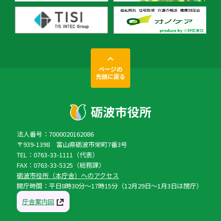
ページの
先頭に戻る
法人番号：7000020162086
〒939-1398 富山県砺波市栄町7番3号
TEL：0763-33-1111（代表）
FAX：0763-33-5325（総務課）
砺波市役所（本庁舎）へのアクセス
開庁時間：平日8時30分〜17時15分（12月29日〜1月3日は閉庁）
庁舎案内図