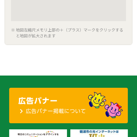
地図左縮尺メモリ上部の＋（プラス）マークをクリックする
と地図が拡大されます