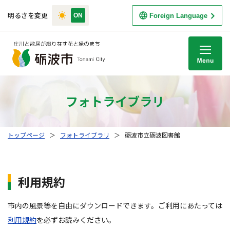
明るさを変更
Foreign Language
M
フォトライブラリ
トップページ
＞
フォトライブラリ
＞
砺波市立砺波図書館
利用規約
市内の風景等を自由にダウンロードできます。ご利用にあたっては
利用規約
を必ずお読みください。