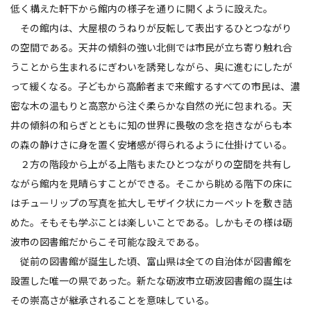
低く構えた軒下から館内の様子を通りに開くように設えた。
その館内は、大屋根のうねりが反転して表出するひとつながり
の空間である。天井の傾斜の強い北側では市民が立ち寄り触れ合
うことから生まれるにぎわいを誘発しながら、奥に進むにしたが
って緩くなる。子どもから高齢者まで来館するすべての市民は、濃
密な木の温もりと高窓から注ぐ柔らかな自然の光に包まれる。天
井の傾斜の和らぎとともに知の世界に畏敬の念を抱きながらも本
の森の静けさに身を置く安堵感が得られるように仕掛けている。
２方の階段から上がる上階もまたひとつながりの空間を共有し
ながら館内を見晴らすことができる。そこから眺める階下の床に
はチューリップの写真を拡大しモザイク状にカーペットを敷き詰
めた。そもそも学ぶことは楽しいことである。しかもその様は砺
波市の図書館だからこそ可能な設えである。
従前の図書館が誕生した頃、富山県は全ての自治体が図書館を
設置した唯一の県であった。新たな砺波市立砺波図書館の誕生は
その崇高さが継承されることを意味している。