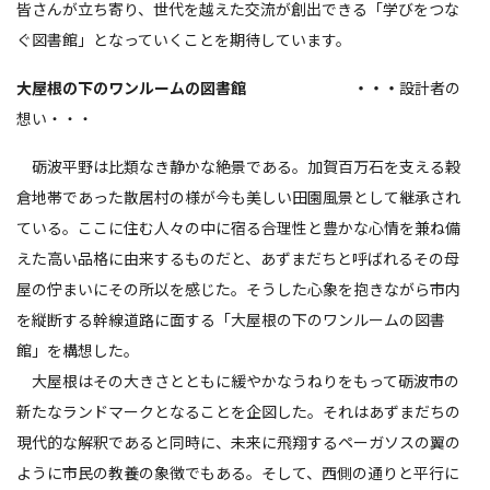
皆さんが立ち寄り、世代を越えた交流が創出できる「学びをつな
ぐ図書館」となっていくことを期待しています。
大屋根の下のワンルームの図書館 ・・・
設計者の
想い・・・
砺波平野は比類なき静かな絶景である。加賀百万石を支える穀
倉地帯であった散居村の様が今も美しい田園風景として継承され
ている。ここに住む人々の中に宿る合理性と豊かな心情を兼ね備
えた高い品格に由来するものだと、あずまだちと呼ばれるその母
屋の佇まいにその所以を感じた。そうした心象を抱きながら市内
を縦断する幹線道路に面する「大屋根の下のワンルームの図書
館」を構想した。
大屋根はその大きさとともに緩やかなうねりをもって砺波市の
新たなランドマークとなることを企図した。それはあずまだちの
現代的な解釈であると同時に、未来に飛翔するペーガソスの翼の
ように市民の教養の象徴でもある。そして、西側の通りと平行に