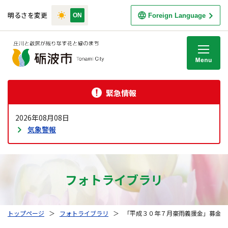
明るさを変更
Foreign Language
M
緊急情報
2026年08月08日
気象警報
フォトライブラリ
トップページ
＞
フォトライブラリ
＞
「平成３０年７月豪雨義援金」募金箱