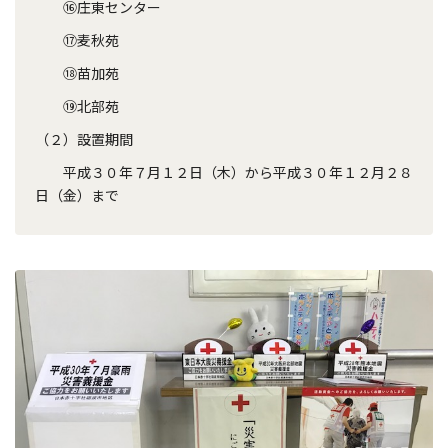
⑯庄東センター
⑰麦秋苑
⑱苗加苑
⑲北部苑
（２）設置期間
平成３０年７月１２日（木）から平成３０年１２月２８
日（金）まで