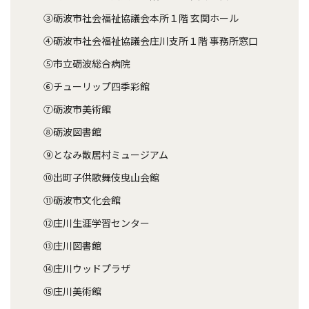
③砺波市社会福祉協議会本所１階 玄関ホール
④砺波市社会福祉協議会庄川支所１階 事務所窓口
⑤市立砺波総合病院
⑥チューリップ四季彩館
⑦砺波市美術館
⑧砺波図書館
⑨となみ散居村ミュージアム
⑩出町子供歌舞伎曳山会館
⑪砺波市文化会館
⑫庄川生涯学習センター
⑬庄川図書館
⑭庄川ウッドプラザ
⑮庄川美術館