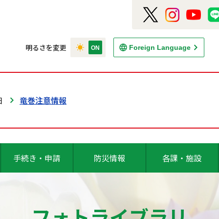
明るさを変更
Foreign Language
日
竜巻注意情報
手続き・申請
防災情報
各課・施設
フォトライブラリ