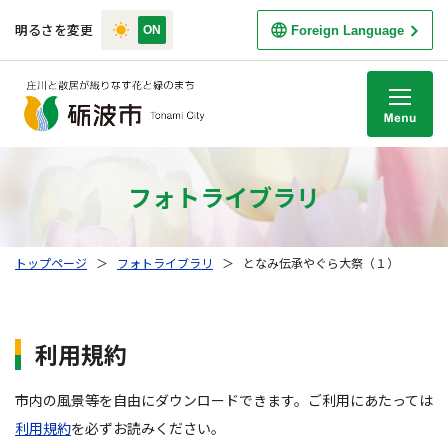
明るさを変更
Foreign Language
M
フォトライブラリ
トップページ
＞
フォトライブラリ
＞
となみ伝承やぐら大祭（１）
利用規約
市内の風景等を自由にダウンロードできます。ご利用にあたっては
利用規約
を必ずお読みください。