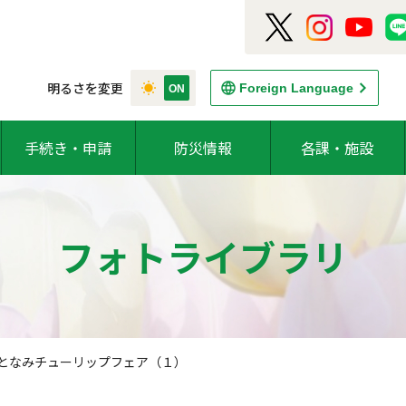
明るさを変更
Foreign Language
手続き・申請
防災情報
各課・施設
フォトライブラリ
17となみチューリップフェア（１）