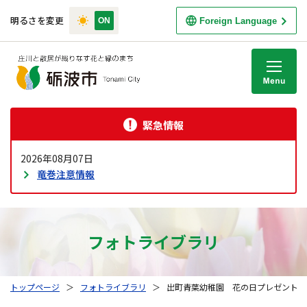
明るさを変更
Foreign Language
M
緊急情報
2026年08月07日
竜巻注意情報
フォトライブラリ
トップページ
＞
フォトライブラリ
＞
出町青葉幼稚園 花の日プレゼント