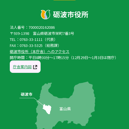
法人番号：7000020162086
〒939-1398 富山県砺波市栄町7番3号
TEL：0763-33-1111（代表）
FAX：0763-33-5325（総務課）
砺波市役所（本庁舎）へのアクセス
開庁時間：平日8時30分〜17時15分（12月29日〜1月3日は閉庁）
庁舎案内図