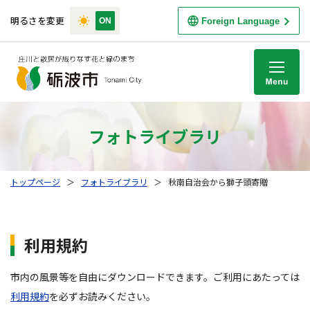
明るさを変更
Foreign Language
M
フォトライブラリ
トップページ
＞
フォトライブラリ
＞
秋南自治会から獅子頭寄贈
利用規約
市内の風景等を自由にダウンロードできます。ご利用にあたっては
利用規約
を必ずお読みください。