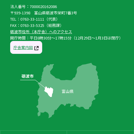
法人番号：7000020162086
〒939-1398 富山県砺波市栄町7番3号
TEL：0763-33-1111（代表）
FAX：0763-33-5325（総務課）
砺波市役所（本庁舎）へのアクセス
開庁時間：平日8時30分〜17時15分（12月29日〜1月3日は閉庁）
庁舎案内図