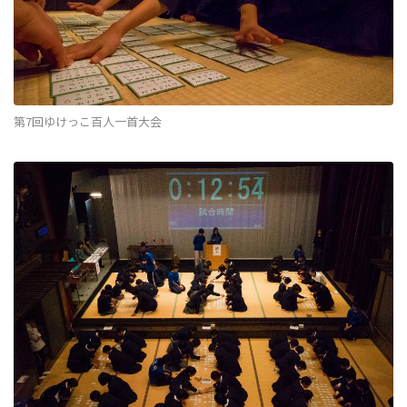
第7回ゆけっこ百人一首大会