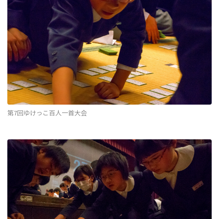
第7回ゆけっこ百人一首大会