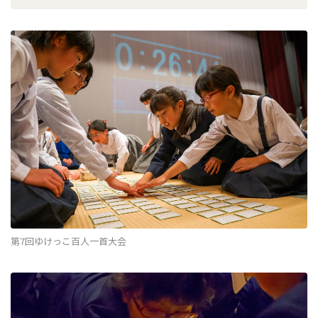
第7回ゆけっこ百人一首大会