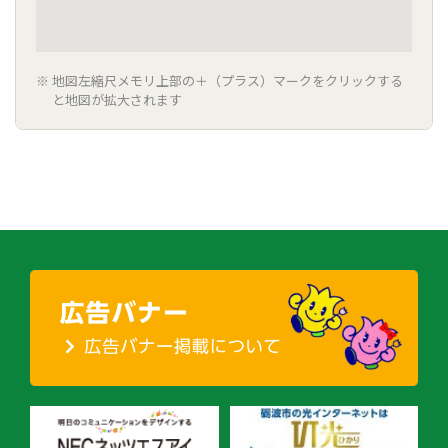
地図左縮尺メモリ上部の＋（プラス）マークをクリックする
と地図が拡大されます