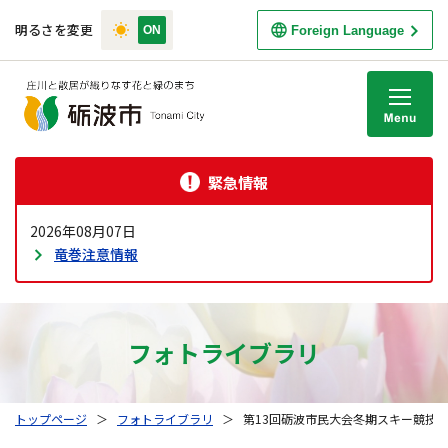
明るさを変更
Foreign Language
M
緊急情報
2026年08月07日
竜巻注意情報
フォトライブラリ
トップページ
＞
フォトライブラリ
＞
第13回砺波市民大会冬期スキー競技