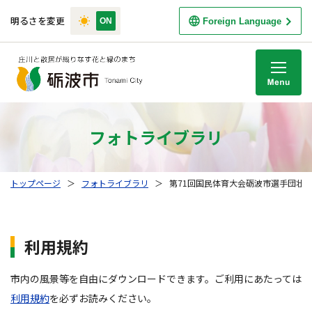
明るさを変更
Foreign Language
M
フォトライブラリ
トップページ
＞
フォトライブラリ
＞
第71回国民体育大会砺波市選手団壮
利用規約
市内の風景等を自由にダウンロードできます。ご利用にあたっては
利用規約
を必ずお読みください。