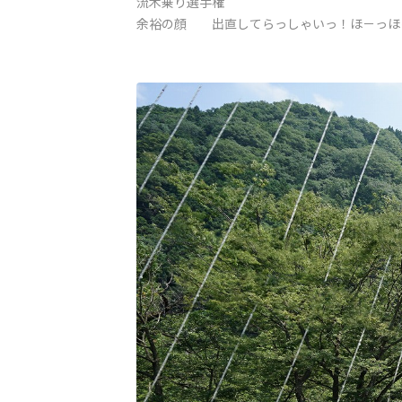
流木乗り選手権
余裕の顔 出直してらっしゃいっ！ほ－っほ