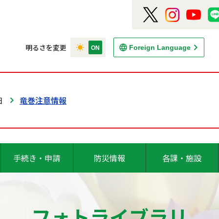
明るさを変更
Foreign Language
日
竜巻注意情報
手続き・申請
防災情報
各課・施設
フォトライブラリ