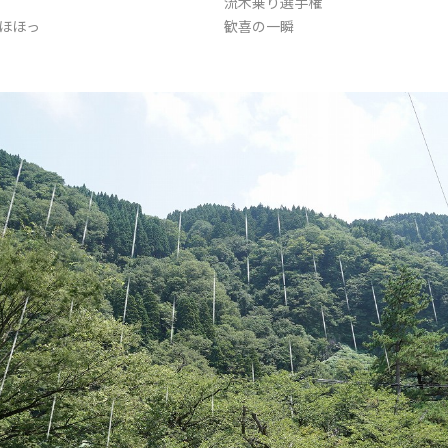
流木乗り選手権
ほほっ
歓喜の一瞬