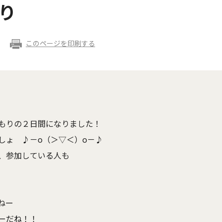
つり
このページを印刷する
もりの２日間になりました！
しょ ♪－o（＞▽＜）o－♪
、参加している人も
ねー
ーだね！！