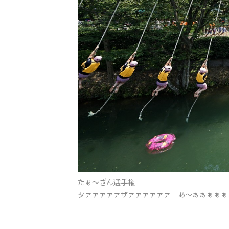
たぁ～ざん選手権
タァァァァァザァァァァァァ あ～ぁぁぁぁぁ