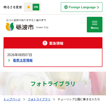
明るさを変更
Foreign Language
M
緊急情報
2026年08月07日
竜巻注意情報
フォトライブラリ
トップページ
＞
フォトライブラリ
＞
チューリップ公園に集まる人たち