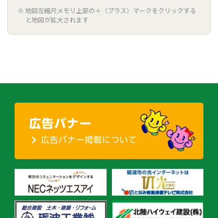
地図左縮尺メモリ上部の＋（プラス）マークをクリックする
と地図が拡大されます