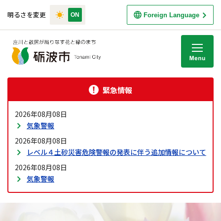
明るさを変更
Foreign Language
M
緊急情報
2026年08月08日
気象警報
2026年08月08日
レベル４土砂災害危険警報の発表に伴う追加情報について
2026年08月08日
気象警報