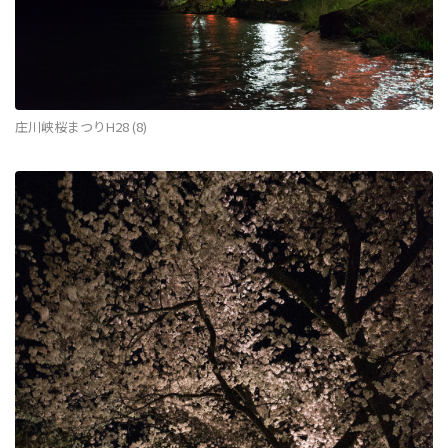
庄川峡桜まつりH28 (8)