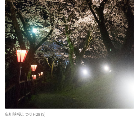
庄川峡桜まつりH28 (9)