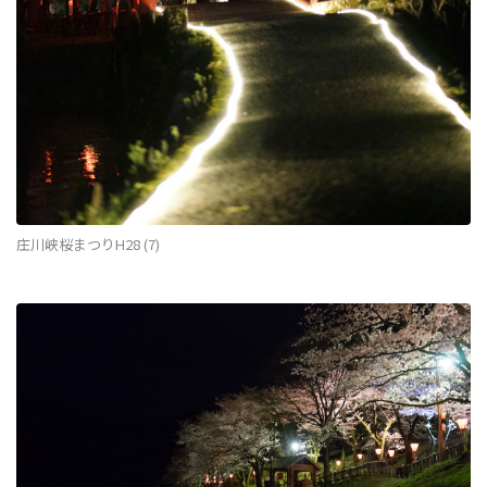
庄川峡桜まつりH28 (7)