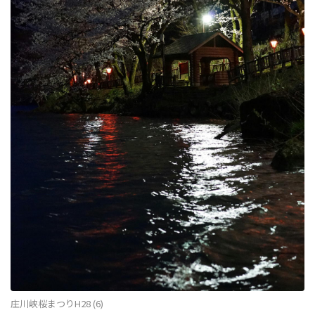
庄川峡桜まつりH28 (6)