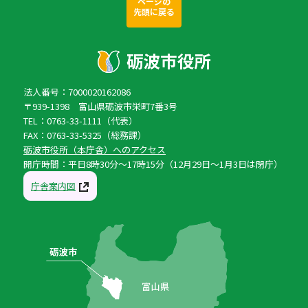
ページの
先頭に戻る
法人番号：7000020162086
〒939-1398 富山県砺波市栄町7番3号
TEL：0763-33-1111（代表）
FAX：0763-33-5325（総務課）
砺波市役所（本庁舎）へのアクセス
開庁時間：平日8時30分〜17時15分（12月29日〜1月3日は閉庁）
庁舎案内図