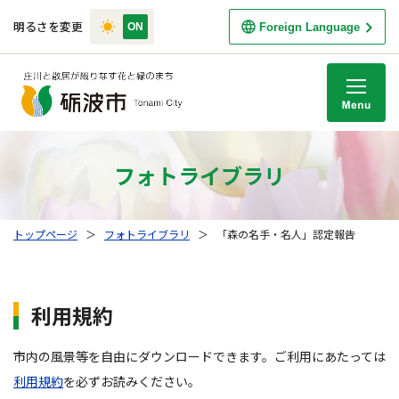
明るさを変更
Foreign Language
M
フォトライブラリ
トップページ
＞
フォトライブラリ
＞
「森の名手・名人」認定報告
利用規約
市内の風景等を自由にダウンロードできます。ご利用にあたっては
利用規約
を必ずお読みください。