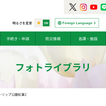
明るさを変更
Foreign Language
手続き・申請
防災情報
各課・施設
フォトライブラリ
ーリップ公園紅葉2