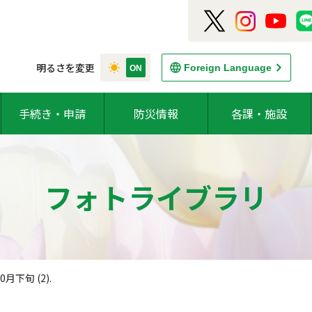
明るさを変更
Foreign Language
手続き・申請
防災情報
各課・施設
フォトライブラリ
0月下旬 (2).