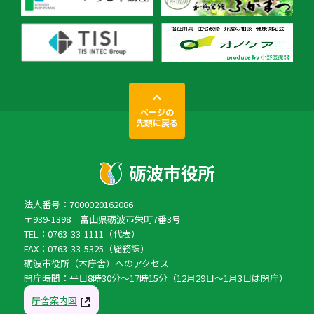
ページの
先頭に戻る
法人番号：7000020162086
〒939-1398 富山県砺波市栄町7番3号
TEL：0763-33-1111（代表）
FAX：0763-33-5325（総務課）
砺波市役所（本庁舎）へのアクセス
開庁時間：平日8時30分〜17時15分（12月29日〜1月3日は閉庁）
庁舎案内図