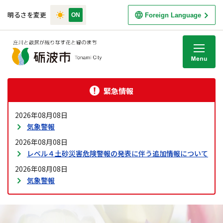
明るさを変更
Foreign Language
M
緊急情報
2026年08月08日
気象警報
2026年08月08日
レベル４土砂災害危険警報の発表に伴う追加情報について
2026年08月08日
気象警報