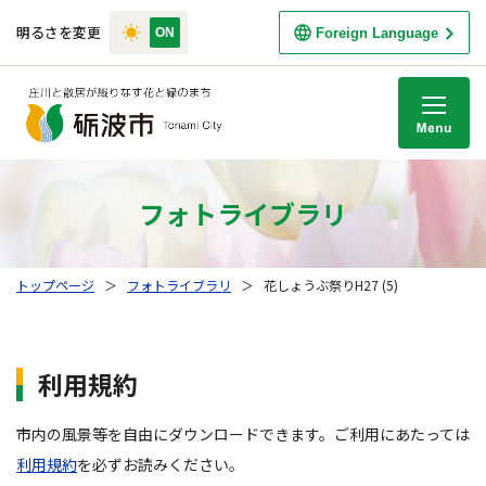
明るさを変更
Foreign Language
M
フォトライブラリ
トップページ
＞
フォトライブラリ
＞
花しょうぶ祭りH27 (5)
利用規約
市内の風景等を自由にダウンロードできます。ご利用にあたっては
利用規約
を必ずお読みください。