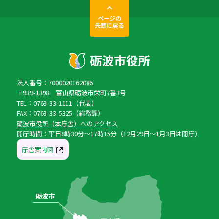
ページの
先頭に戻る
法人番号：7000020162086
〒939-1398 富山県砺波市栄町7番3号
TEL：0763-33-1111（代表）
FAX：0763-33-5325（総務課）
砺波市役所（本庁舎）へのアクセス
開庁時間：平日8時30分〜17時15分（12月29日〜1月3日は閉庁）
庁舎案内図