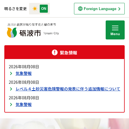
明るさを変更
Foreign Language
M
緊急情報
2026年08月08日
気象警報
2026年08月08日
レベル４土砂災害危険警報の発表に伴う追加情報について
2026年08月08日
気象警報