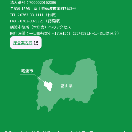
法人番号：7000020162086
〒939-1398 富山県砺波市栄町7番3号
TEL：0763-33-1111（代表）
FAX：0763-33-5325（総務課）
砺波市役所（本庁舎）へのアクセス
開庁時間：平日8時30分〜17時15分（12月29日〜1月3日は閉庁）
庁舎案内図