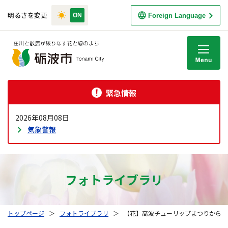
明るさを変更
Foreign Language
M
緊急情報
2026年08月08日
気象警報
フォトライブラリ
トップページ
＞
フォトライブラリ
＞
【花】高波チューリップまつりから (8