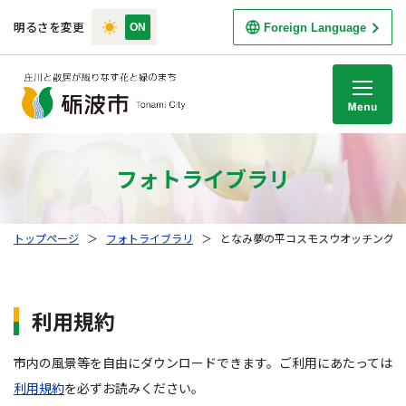
明るさを変更
Foreign Language
M
フォトライブラリ
トップページ
＞
フォトライブラリ
＞
となみ夢の平コスモスウオッチング 
利用規約
市内の風景等を自由にダウンロードできます。ご利用にあたっては
利用規約
を必ずお読みください。