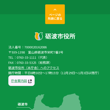
ページの
先頭に戻る
法人番号：7000020162086
〒939-1398 富山県砺波市栄町7番3号
TEL：0763-33-1111（代表）
FAX：0763-33-5325（総務課）
砺波市役所（本庁舎）へのアクセス
開庁時間：平日8時30分〜17時15分（12月29日〜1月3日は閉庁）
庁舎案内図