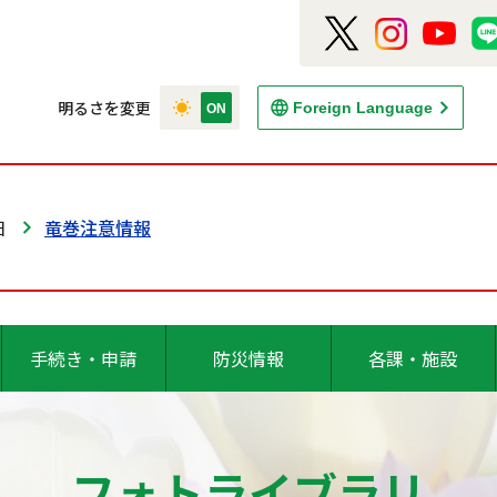
明るさを変更
Foreign Language
日
竜巻注意情報
手続き・申請
防災情報
各課・施設
フォトライブラリ