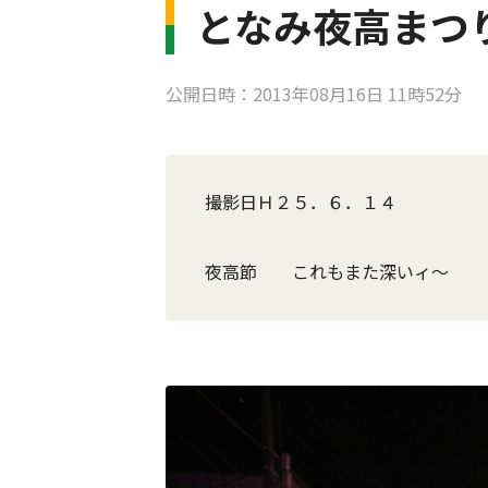
となみ夜高まつ
公開日時：2013年08月16日 11時52分
撮影日Ｈ２５．６．１４
夜高節 これもまた深いィ～