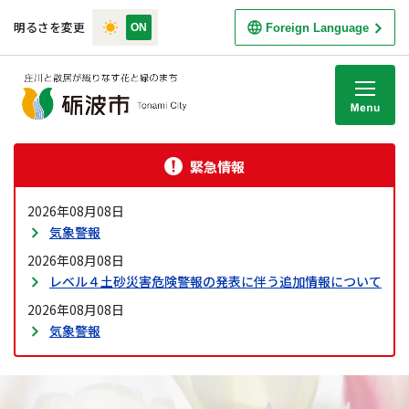
明るさを変更
Foreign Language
M
緊急情報
2026年08月08日
気象警報
2026年08月08日
レベル４土砂災害危険警報の発表に伴う追加情報について
2026年08月08日
気象警報