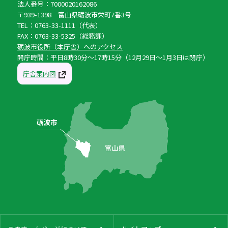
法人番号：7000020162086
〒939-1398 富山県砺波市栄町7番3号
TEL：0763-33-1111（代表）
FAX：0763-33-5325（総務課）
砺波市役所（本庁舎）へのアクセス
開庁時間：平日8時30分〜17時15分（12月29日〜1月3日は閉庁）
庁舎案内図