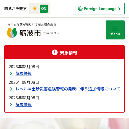
明るさを変更
Foreign Language
M
緊急情報
2026年08月08日
気象警報
2026年08月08日
レベル４土砂災害危険警報の発表に伴う追加情報について
2026年08月08日
気象警報