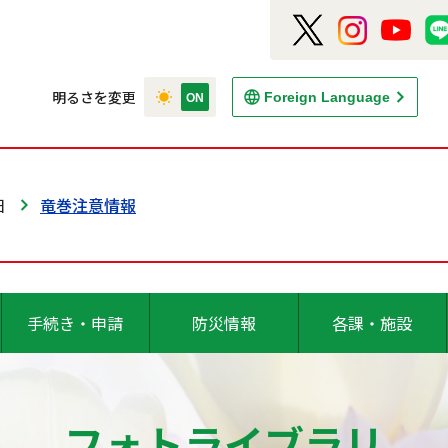
明るさを変更
Foreign Language
日
竜巻注意情報
手続き・申請
防災情報
各課・施設
フォトライブラリ