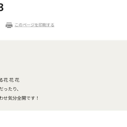
３
このページを印刷する
花 花 花
だったり、
わせ気分全開です！