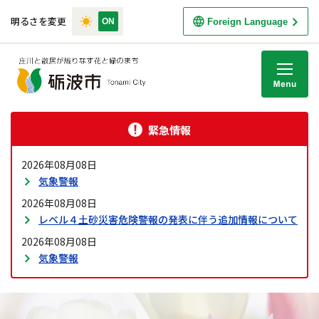
明るさを変更
Foreign Language
M
緊急情報
2026年08月08日
気象警報
2026年08月08日
レベル４土砂災害危険警報の発表に伴う追加情報について
2026年08月08日
気象警報