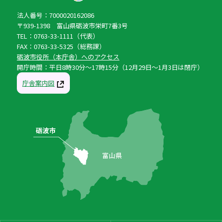
法人番号：7000020162086
〒939-1398 富山県砺波市栄町7番3号
TEL：0763-33-1111（代表）
FAX：0763-33-5325（総務課）
砺波市役所（本庁舎）へのアクセス
開庁時間：平日8時30分〜17時15分（12月29日〜1月3日は閉庁）
庁舎案内図