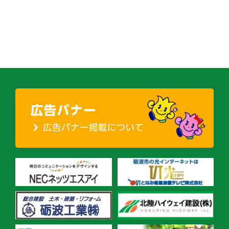
議
会
の
ナ
ビ
ゲ
ー
シ
ョ
ン