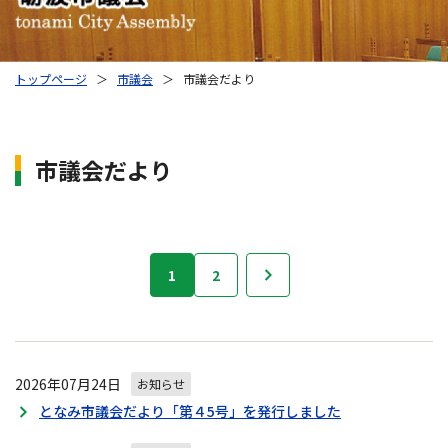
トップページ
＞
市議会
＞
市議会だより
市議会だより
砺
1
2
次へ
波
市
議
会
の
2026年07月24日
お知らせ
ナ
となみ市議会だより「第４5号」を発行しました
ビ
ゲ