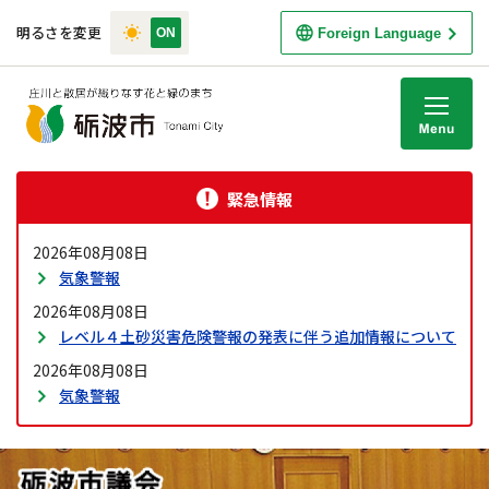
明るさを変更
Foreign Language
M
緊急情報
2026年08月08日
気象警報
2026年08月08日
レベル４土砂災害危険警報の発表に伴う追加情報について
2026年08月08日
気象警報