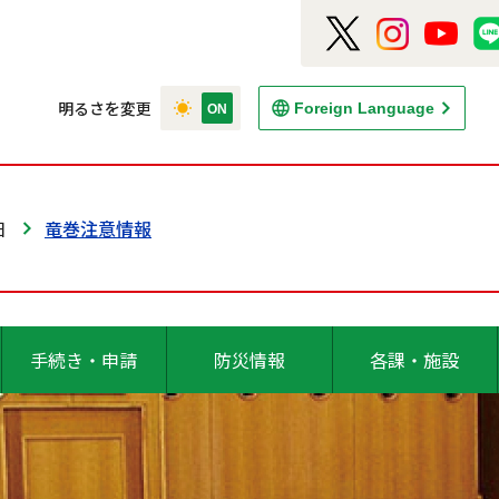
明るさを変更
Foreign Language
日
竜巻注意情報
手続き・申請
防災情報
各課・施設