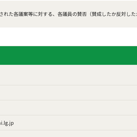
された各議案等に対する、各議員の賛否（賛成したか反対した
i.lg.jp