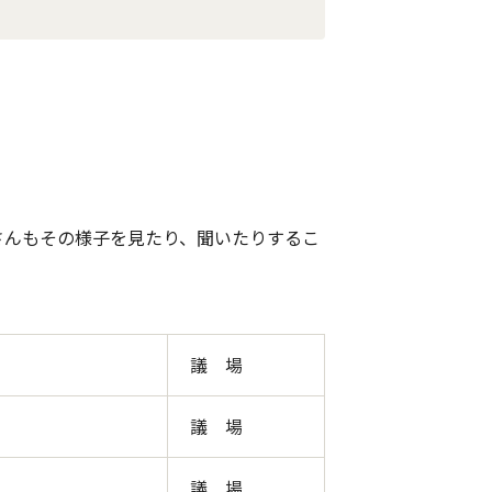
さんもその様子を見たり、聞いたりするこ
議 場
議 場
議 場