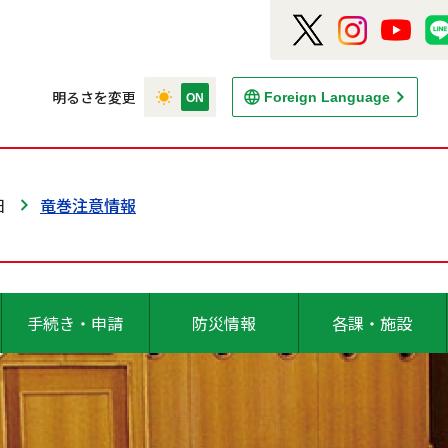
明るさを変更
Foreign Language
日
竜巻注意情報
手続き・申請
防災情報
各課・施設