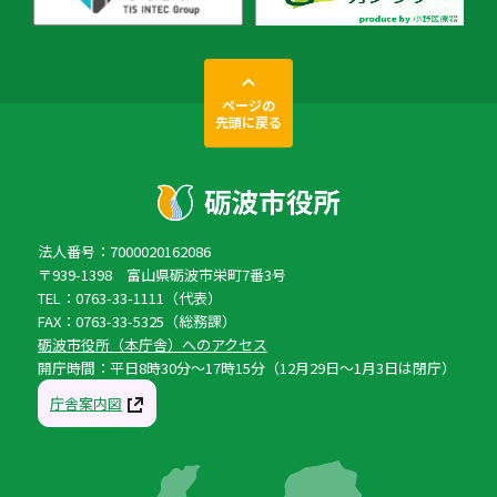
ページの
先頭に戻る
法人番号：7000020162086
〒939-1398 富山県砺波市栄町7番3号
TEL：0763-33-1111（代表）
FAX：0763-33-5325（総務課）
砺波市役所（本庁舎）へのアクセス
開庁時間：平日8時30分〜17時15分（12月29日〜1月3日は閉庁）
庁舎案内図