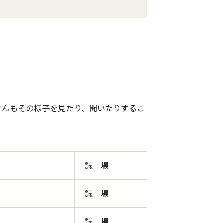
さんもその様子を見たり、聞いたりするこ
議 場
議 場
議 場