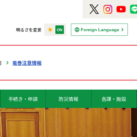
明るさを変更
Foreign Language
日
竜巻注意情報
手続き・申請
防災情報
各課・施設