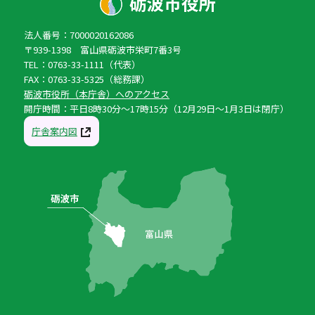
法人番号：7000020162086
〒939-1398 富山県砺波市栄町7番3号
TEL：0763-33-1111（代表）
FAX：0763-33-5325（総務課）
砺波市役所（本庁舎）へのアクセス
開庁時間：平日8時30分〜17時15分（12月29日〜1月3日は閉庁）
庁舎案内図