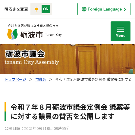
明るさを変更
Foreign Language
M
トップページ
＞
市議会
＞
令和７年８月砺波市議会定例会 議案等に対する
令和７年８月砺波市議会定例会 議案等
に対する議員の賛否を公開します
公開日時：2025年09月18日 09時55分