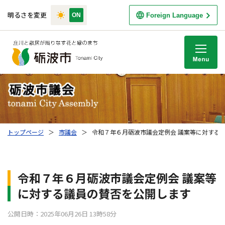
明るさを変更
Foreign Language
M
トップページ
＞
市議会
＞
令和７年６月砺波市議会定例会 議案等に対する
令和７年６月砺波市議会定例会 議案等
に対する議員の賛否を公開します
公開日時：2025年06月26日 13時58分