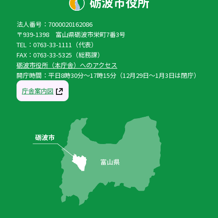
法人番号：7000020162086
〒939-1398 富山県砺波市栄町7番3号
TEL：0763-33-1111（代表）
FAX：0763-33-5325（総務課）
砺波市役所（本庁舎）へのアクセス
開庁時間：平日8時30分〜17時15分（12月29日〜1月3日は閉庁）
庁舎案内図