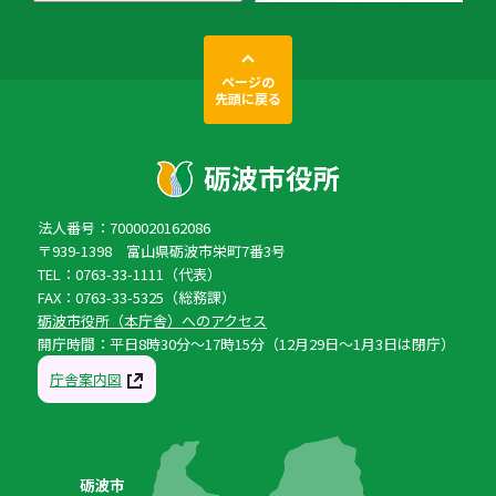
ページの
先頭に戻る
法人番号：7000020162086
〒939-1398 富山県砺波市栄町7番3号
TEL：0763-33-1111（代表）
FAX：0763-33-5325（総務課）
砺波市役所（本庁舎）へのアクセス
開庁時間：平日8時30分〜17時15分（12月29日〜1月3日は閉庁）
庁舎案内図