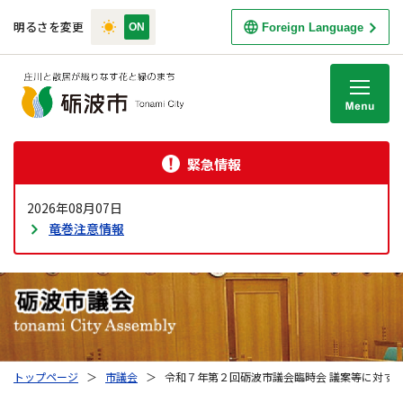
明るさを変更
Foreign Language
M
緊急情報
2026年08月07日
竜巻注意情報
トップページ
＞
市議会
＞
令和７年第２回砺波市議会臨時会 議案等に対す